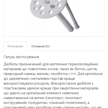
Описание
Отзывов (0)
Галузь застосування
Дюбель призначений для кріплення термоізоляційних
матеріалів до повнотілих основ, таких як бетон, цегла,
природний камінь, вапняк, пінобетон і т.п. Для кріплення
до дерев'яних і металевих підстав краще
використовувати рондоль. Використання дюбеля з
пластиковим цвяхом краще при закріпленні матеріалів,
що дають на кріпильний елемент невелике
навантаження на вигин (пінопласт, пінопласт
екструзійний, поліуритан, спінений поліетилен), а
пластиковий цвях запобігає появі «термо-містків», що не